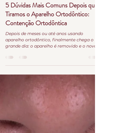
donegaodonto
28 de jul.
4 min de leitura
5 Dúvidas Mais Comuns Depois que
Tiramos o Aparelho Ortodôntico:
Contenção Ortodôntica
Depois de meses ou até anos usando
aparelho ortodôntico, finalmente chega o
grande dia: o aparelho é removido e o novo
sorriso aparece. É um momento muito
esperado pelos pacientes. Mas existe uma
etapa que costuma ser esquecida e que é
fundamental para manter o resultado
conquistado: o uso das contenções. Nesta
fase surgem muitas dúvidas. Afinal, o
tratamento terminou mesmo? Preciso
continuar usando aparelho? E se eu parar de
usar a contenção? Neste artigo,