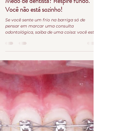
há 3 dias
4 min de leitura
Medo de dentista? Respire fundo.
Você não está sozinho!
Se você sente um frio na barriga só de
pensar em marcar uma consulta
odontológica, saiba de uma coisa: você está
longe de ser o único. O medo de dentista é
muito mais comum do que as pessoas
imaginam. Algumas pessoas ficam apenas
ansiosas. Outras chegam a cancelar
consultas, conviver com dores ou adiar
tratamentos importantes durante anos. A
boa notícia? A odontologia mudou. E muito.
Hoje, ir ao dentista pode ser uma experiência
completamente diferente daquela que você
gua