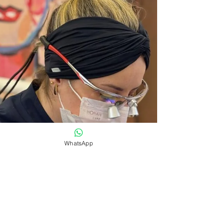
dentes. Ele transmite confiança, bem-estar e
é um dos primeiros detalhes percebidos
durante uma conversa. Mas a estética do
sorriso não depende apenas da genética.
Pequenos cuidados diários e alguns
tratamentos odontológicos podem
transformar completamente sua aparência,
sempre preservando a saúde bucal. Neste
artigo, reunimos cinco dicas fundamentais
para conquistar um sorriso mais bonito,
harmonioso e saudável. 1. Mantenha uma h
WhatsApp